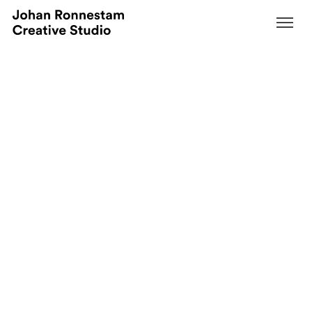
Cords Visual Concept
Powered by design. A bold visual
expression for a modern tech brand.
Creative Direction
Visual Identity System