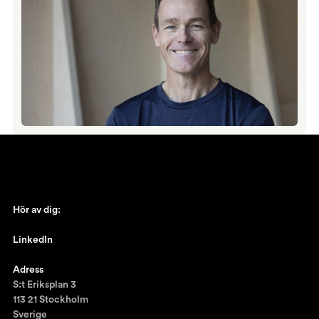
Hör av dig:
johan@ronnestam.com
LinkedIn
Ronnestam @LinkedIn
Adress
S:t Eriksplan 3
113 21 Stockholm
Sverige