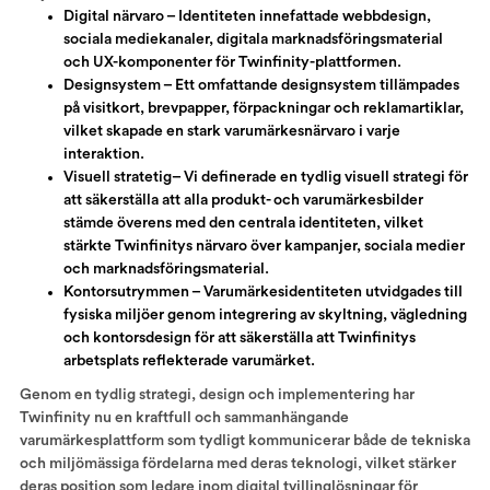
Digital närvaro – Identiteten innefattade webbdesign,
sociala mediekanaler, digitala marknadsföringsmaterial
och UX-komponenter för Twinfinity-plattformen.
Designsystem – Ett omfattande designsystem tillämpades
på visitkort, brevpapper, förpackningar och reklamartiklar,
vilket skapade en stark varumärkesnärvaro i varje
interaktion.
Visuell stratetig– Vi definerade en tydlig visuell strategi för
att säkerställa att alla produkt- och varumärkesbilder
stämde överens med den centrala identiteten, vilket
stärkte Twinfinitys närvaro över kampanjer, sociala medier
och marknadsföringsmaterial.
Kontorsutrymmen – Varumärkesidentiteten utvidgades till
fysiska miljöer genom integrering av skyltning, vägledning
och kontorsdesign för att säkerställa att Twinfinitys
arbetsplats reflekterade varumärket.
Genom en tydlig strategi, design och implementering har
Twinfinity nu en kraftfull och sammanhängande
varumärkesplattform som tydligt kommunicerar både de tekniska
och miljömässiga fördelarna med deras teknologi, vilket stärker
deras position som ledare inom digital tvillinglösningar för