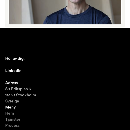
Hör av dig:
johan@ronnestam.com
LinkedIn
Ronnestam @LinkedIn
Adress
S:t Eriksplan 3
113 21 Stockholm
Sverige
Meny
Hem
Tjänster
Process