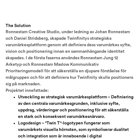
The Solution
Ronnestam Creative Studio, under ledning av Johan Ronnestam
och Daniel Stridsberg, skapade Twinfinitys strategiska
varumärkesplattform genom att definiera dess varumärkes syfte,
vision och positionering innan en sammanhängande identitet
skapades. I de första faserna användes Ronnestam Jung 12
Arketyp och Ronnestam Maslow Kommunikativ
Prioriteringsmodell för att säkerställa en djupare förståelse för
målgruppen och för att definiera hur Twinfinity skulle positionera
sig på marknaden.
Projektet innefattade:
Utveckling av strategisk varumärkesplattform – Definiering
av den centrala varumärkesgrunden, inklusive syfte,
uppdrag, värderingar och positionering för att säkerställa
en stark och konsekvent varumärkesnärvaro.
Logodesign – "Twin T"-logotypen fungerar som
varumärkets visuella hörnsten, som symboliserar dualitet
och integration som är inneboende i digital