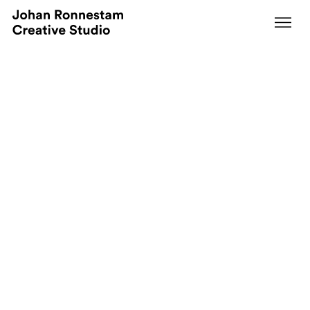
Twinfinitys varumärkesplattform
En identitet inspirerad av astrologi
Senior Business
Creative
Varumärkesstrategi
Advisor
Direction