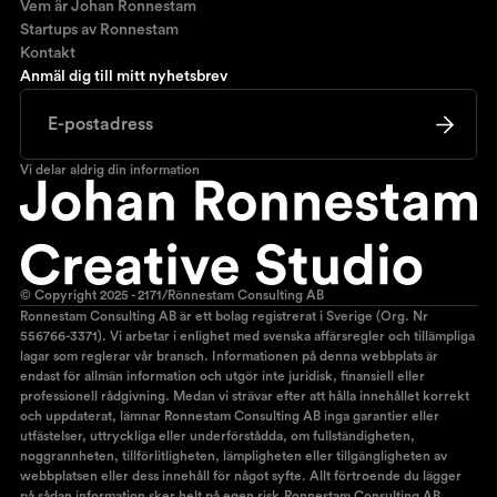
Vem är Johan Ronnestam
Startups av Ronnestam
Kontakt
Anmäl dig till mitt nyhetsbrev
Vi delar aldrig din information
© Copyright 2025 - 2171/Rönnestam Consulting AB
Ronnestam Consulting AB är ett bolag registrerat i Sverige (Org. Nr
556766-3371). Vi arbetar i enlighet med svenska affärsregler och tillämpliga
lagar som reglerar vår bransch. Informationen på denna webbplats är
endast för allmän information och utgör inte juridisk, finansiell eller
professionell rådgivning. Medan vi strävar efter att hålla innehållet korrekt
och uppdaterat, lämnar Ronnestam Consulting AB inga garantier eller
utfästelser, uttryckliga eller underförstådda, om fullständigheten,
noggrannheten, tillförlitligheten, lämpligheten eller tillgängligheten av
webbplatsen eller dess innehåll för något syfte. Allt förtroende du lägger
på sådan information sker helt på egen risk.Ronnestam Consulting AB