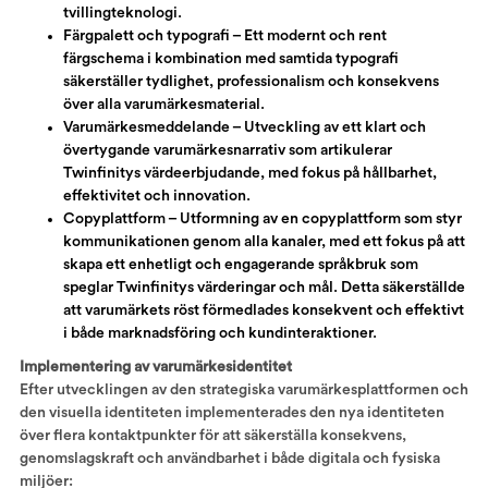
tvillingteknologi.
Färgpalett och typografi – Ett modernt och rent
färgschema i kombination med samtida typografi
säkerställer tydlighet, professionalism och konsekvens
över alla varumärkesmaterial.
Varumärkesmeddelande – Utveckling av ett klart och
övertygande varumärkesnarrativ som artikulerar
Twinfinitys värdeerbjudande, med fokus på hållbarhet,
effektivitet och innovation.
Copyplattform – Utformning av en copyplattform som styr
kommunikationen genom alla kanaler, med ett fokus på att
skapa ett enhetligt och engagerande språkbruk som
speglar Twinfinitys värderingar och mål. Detta säkerställde
att varumärkets röst förmedlades konsekvent och effektivt
i både marknadsföring och kundinteraktioner.
Implementering av varumärkesidentitet
Efter utvecklingen av den strategiska varumärkesplattformen och
den visuella identiteten implementerades den nya identiteten
över flera kontaktpunkter för att säkerställa konsekvens,
genomslagskraft och användbarhet i både digitala och fysiska
miljöer: