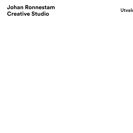
Utval
Varumärkesplattfo
Ett framtidssäkra
Varumärkesstrategi
Creative Direction