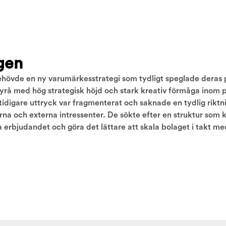
gen
hövde en ny varumärkesstrategi som tydligt speglade deras 
rå med hög strategisk höjd och stark kreativ förmåga inom
tidigare uttryck var fragmenterat och saknade en tydlig rikt
rna och externa intressenter. De sökte efter en struktur som
a erbjudandet och göra det lättare att skala bolaget i takt med