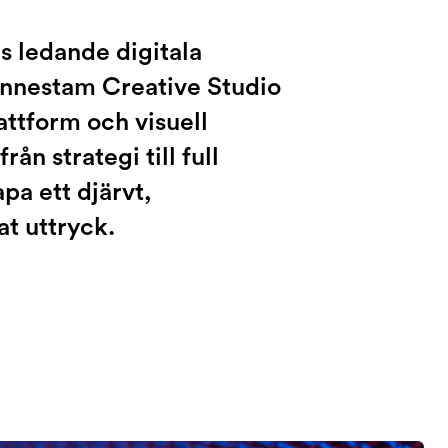
s ledande digitala
onnestam Creative Studio
attform och visuell
ån strategi till full
a ett djärvt,
t uttryck.