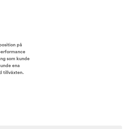
position på
 performance
ning som kunde
 kunde ena
 tillväxten.