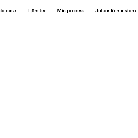
da case
Tjänster
Min process
Johan Ronnestam
rm för Bluebird Me
t varumärke