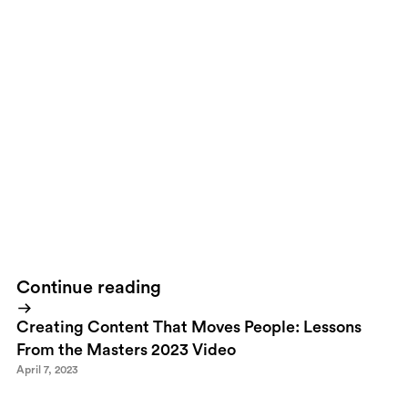
On the 12th and the morning of the 13th november (tomorrow and
the day after) I'll attend the Scandinavian Interactive Media Event
-
SIME
.I'll also attend the
Top100
event on the evening of the
12th.If you happen to be there and wanna meet up for a chat. Feel
free to
contact me
either before or during the event and we'll
bounce ideas, talk strategies or simply enjoy a fine expresso in
the bar.
Continue reading
Creating Content That Moves People: Lessons
From the Masters 2023 Video
April 7, 2023