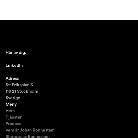
Hör av dig:
johan@ronnestam.com
LinkedIn
Ronnestam @LinkedIn
Adress
S:t Eriksplan 3
113 21 Stockholm
Sverige
Meny
Hem
Tjänster
Process
Vem är Johan Ronnestam
Startups av Ronnestam