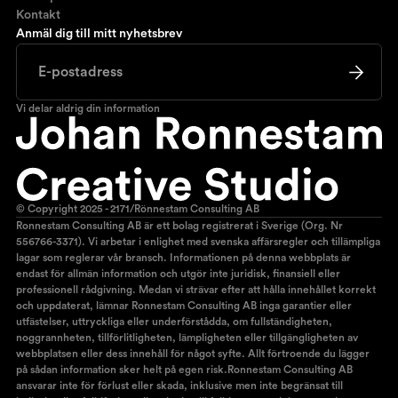
Kontakt
Anmäl dig till mitt nyhetsbrev
Vi delar aldrig din information
© Copyright 2025 - 2171/Rönnestam Consulting AB
Ronnestam Consulting AB är ett bolag registrerat i Sverige (Org. Nr
556766-3371). Vi arbetar i enlighet med svenska affärsregler och tillämpliga
lagar som reglerar vår bransch. Informationen på denna webbplats är
endast för allmän information och utgör inte juridisk, finansiell eller
professionell rådgivning. Medan vi strävar efter att hålla innehållet korrekt
och uppdaterat, lämnar Ronnestam Consulting AB inga garantier eller
utfästelser, uttryckliga eller underförstådda, om fullständigheten,
noggrannheten, tillförlitligheten, lämpligheten eller tillgängligheten av
webbplatsen eller dess innehåll för något syfte. Allt förtroende du lägger
på sådan information sker helt på egen risk.Ronnestam Consulting AB
ansvarar inte för förlust eller skada, inklusive men inte begränsat till