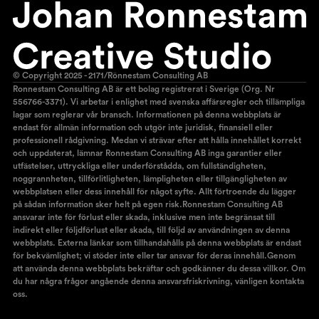
© Copyright 2025 - 2171/Rönnestam Consulting AB
Ronnestam Consulting AB är ett bolag registrerat i Sverige (Org. Nr
556766-3371). Vi arbetar i enlighet med svenska affärsregler och tillämpliga
lagar som reglerar vår bransch. Informationen på denna webbplats är
endast för allmän information och utgör inte juridisk, finansiell eller
professionell rådgivning. Medan vi strävar efter att hålla innehållet korrekt
och uppdaterat, lämnar Ronnestam Consulting AB inga garantier eller
utfästelser, uttryckliga eller underförstådda, om fullständigheten,
noggrannheten, tillförlitligheten, lämpligheten eller tillgängligheten av
webbplatsen eller dess innehåll för något syfte. Allt förtroende du lägger
på sådan information sker helt på egen risk.Ronnestam Consulting AB
ansvarar inte för förlust eller skada, inklusive men inte begränsat till
indirekt eller följdförlust eller skada, till följd av användningen av denna
webbplats. Externa länkar som tillhandahålls på denna webbplats är endast
för bekvämlighet; vi stöder inte eller tar ansvar för deras innehåll.Genom
att använda denna webbplats bekräftar och godkänner du dessa villkor. Om
du har några frågor angående denna ansvarsfriskrivning, vänligen kontakta
oss.