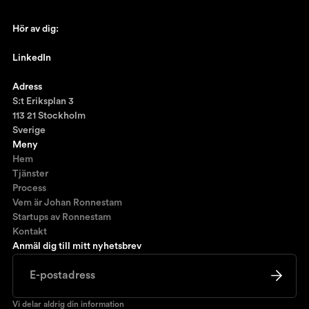
Hör av dig:
johan@ronnestam.com
LinkedIn
Ronnestam @LinkedIn
Adress
S:t Eriksplan 3
113 21 Stockholm
Sverige
Meny
Hem
Tjänster
Process
Vem är Johan Ronnestam
Startups av Ronnestam
Kontakt
Anmäl dig till mitt nyhetsbrev
Vi delar aldrig din information