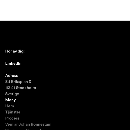
Hör av dig:
johan@ronnestam.com
LinkedIn
Ronnestam @LinkedIn
Adress
S:t Eriksplan 3
113 21 Stockholm
Sverige
Meny
Hem
Tjänster
Process
Vem är Johan Ronnestam