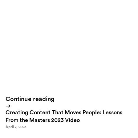
While browsing the app store today I suddenly noticed that Spore
was out.
Spore
is this new game by the inventor of Sim City and
The Sims, the most sold games in the world. It was also one of the
games Apple
showcased
when they released the iPhone 3G. So,
once I touched that screen my expectations were high. Wham!
The first movie intro on iPhone and it looked stunning. Once I got
going the game lived up to my expectations. I'm bringing the
headphones to bed!Bought it, played it, loved it.
Continue reading
Creating Content That Moves People: Lessons
From the Masters 2023 Video
April 7, 2023