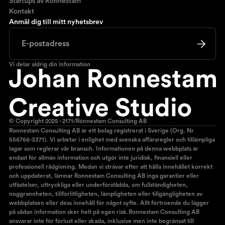
Startups av Ronnestam
Kontakt
Anmäl dig till mitt nyhetsbrev
Vi delar aldrig din information
© Copyright 2025 - 2171/Rönnestam Consulting AB
Ronnestam Consulting AB är ett bolag registrerat i Sverige (Org. Nr
556766-3371). Vi arbetar i enlighet med svenska affärsregler och tillämpliga
lagar som reglerar vår bransch. Informationen på denna webbplats är
endast för allmän information och utgör inte juridisk, finansiell eller
professionell rådgivning. Medan vi strävar efter att hålla innehållet korrekt
och uppdaterat, lämnar Ronnestam Consulting AB inga garantier eller
utfästelser, uttryckliga eller underförstådda, om fullständigheten,
noggrannheten, tillförlitligheten, lämpligheten eller tillgängligheten av
webbplatsen eller dess innehåll för något syfte. Allt förtroende du lägger
på sådan information sker helt på egen risk.Ronnestam Consulting AB
ansvarar inte för förlust eller skada, inklusive men inte begränsat till