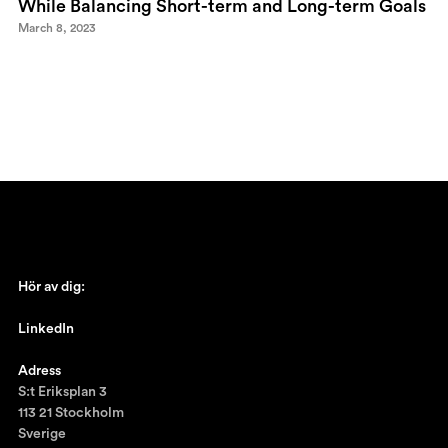
While Balancing Short-term and Long-term Goals
March 8, 2023
Hör av dig:
johan@ronnestam.com
LinkedIn
Ronnestam @LinkedIn
Adress
S:t Eriksplan 3
113 21 Stockholm
Sverige