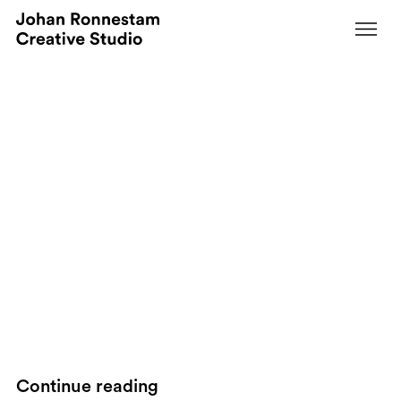
August 17, 2008
Scott Goodson&#039;s tip on how to
select an advertising agency
By
Scott Goodson, founder of
Strawberry Frog
posted
a little piece
on how marketeers should do when they are about to select a
new advertising agency.
"Better agencies are not suppliers, they
are more akin to business consultants and, as such, partners for
your business. I stress partnership because the better
communications firms are focused more on ideas and solutions
and less on the distribution of media."
Good point!
Continue reading