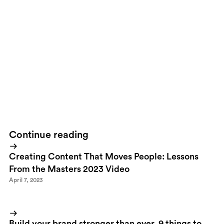
[/caption]One of my favorite graphical drive thru's is
FFFFound
.
It's a never ending source of inspiration. Today I found this image
above, originally posted by
Today and Tomorrow
. It's been made
by
Peter Fischli & David Weiss
, the same guys that made
'The
Way Things Go'
which was the inspiration for the classical
Honda
COG
TVC by Weiden & Kennedy.I don't know about you, but I'll
try!
(I might have published this one earlier cause I had a print
out of it in my office about a year ago)
Continue reading
Creating Content That Moves People: Lessons
From the Masters 2023 Video
April 7, 2023
Build your brand stronger than ever. 9 things to