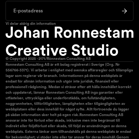
Vi delar aldrig din information
© Copyright 2025 - 2171/Rönnestam Consulting AB
Ronnestam Consulting AB är ett bolag registrerat i Sverige (Org. Nr
556766-3371). Vi arbetar i enlighet med svenska affärsregler och tillämpliga
lagar som reglerar vår bransch. Informationen på denna webbplats är
endast för allmän information och utgör inte juridisk, finansiell eller
professionell rådgivning. Medan vi strävar efter att hålla innehållet korrekt
och uppdaterat, lämnar Ronnestam Consulting AB inga garantier eller
utfästelser, uttryckliga eller underförstådda, om fullständigheten,
noggrannheten, tillförlitligheten, lämpligheten eller tillgängligheten av
webbplatsen eller dess innehåll för något syfte. Allt förtroende du lägger
på sådan information sker helt på egen risk.Ronnestam Consulting AB
ansvarar inte för förlust eller skada, inklusive men inte begränsat till
indirekt eller följdförlust eller skada, till följd av användningen av denna
webbplats. Externa länkar som tillhandahålls på denna webbplats är endast
för bekvämlighet; vi stöder inte eller tar ansvar för deras innehåll.Genom