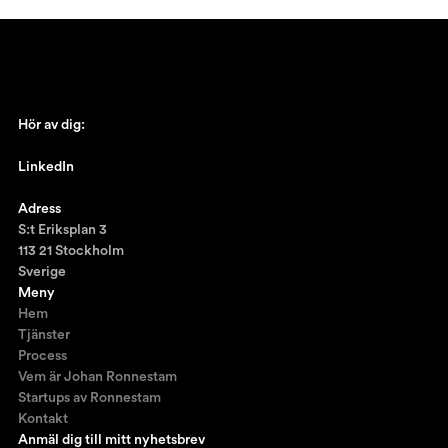
Hör av dig:
johan@ronnestam.com
LinkedIn
Ronnestam @LinkedIn
Adress
S:t Eriksplan 3
113 21 Stockholm
Sverige
Meny
Hem
Tjänster
Process
Vem är Johan Ronnestam
Startups av Ronnestam
Kontakt
Anmäl dig till mitt nyhetsbrev