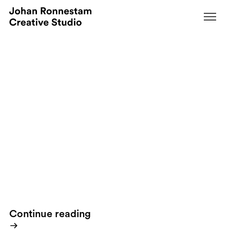
August 14, 2009
Hey! It&#039;s almost five&#039;o
clock and it&#039;s friday. Watch this
one and go home happy!
By
Here's a four minutes and thirty three seconds long video that
continuous on my previous post subject. Let's be humble about
the fact that nature has allowed us all to be in control of this
planet.Found this one on a young Swedish 'Berghs' students
blog
.
- Thank you and congratulation by the way!
Continue reading