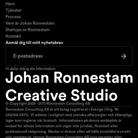
Hem
Tjänster
Process
Vem är Johan Ronnestam
Startups av Ronnestam
Kontakt
Anmäl dig till mitt nyhetsbrev
Vi delar aldrig din information
© Copyright 2025 - 2171/Rönnestam Consulting AB
Ronnestam Consulting AB är ett bolag registrerat i Sverige (Org. Nr
556766-3371). Vi arbetar i enlighet med svenska affärsregler och tillämpliga
lagar som reglerar vår bransch. Informationen på denna webbplats är
endast för allmän information och utgör inte juridisk, finansiell eller
professionell rådgivning. Medan vi strävar efter att hålla innehållet korrekt
och uppdaterat, lämnar Ronnestam Consulting AB inga garantier eller