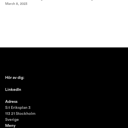
March 8, 2023
Hör av dig:
johan@ronnestam.com
LinkedIn
Ronnestam @LinkedIn
Adress
S:t Eriksplan 3
113 21 Stockholm
Sverige
Meny