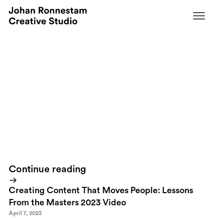
October 4, 2009
Here&#039;s the latest iPhone app
that....naa
By
Obviously we're not really there yet. But this spoof gives us a
pretty good idea where technology is heading. On top of that I'm
getting a smile for free! You will too.
Continue reading
Creating Content That Moves People: Lessons
From the Masters 2023 Video
April 7, 2023