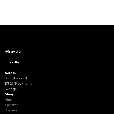
Hör av dig:
johan@ronnestam.com
LinkedIn
Ronnestam @LinkedIn
Adress
S:t Eriksplan 3
113 21 Stockholm
Sverige
Meny
Hem
Tjänster
Process