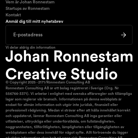
Vem är Johan Ronnestam
Startups av Ronnestam
Kontakt
Anmäl dig till mitt nyhetsbrev
Vi delar aldrig din information
© Copyright 2025 - 2171/Rönnestam Consulting AB
Ronnestam Consulting AB är ett bolag registrerat i Sverige (Org. Nr
556766-3371). Vi arbetar i enlighet med svenska affärsregler och tillämpliga
lagar som reglerar vår bransch. Informationen på denna webbplats är
endast för allmän information och utgör inte juridisk, finansiell eller
professionell rådgivning. Medan vi strävar efter att hålla innehållet korrekt
och uppdaterat, lämnar Ronnestam Consulting AB inga garantier eller
utfästelser, uttryckliga eller underförstådda, om fullständigheten,
noggrannheten, tillförlitligheten, lämpligheten eller tillgängligheten av
webbplatsen eller dess innehåll för något syfte. Allt förtroende du lägger
på sådan information sker helt på egen risk.Ronnestam Consulting AB