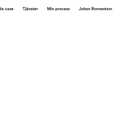
da case
Tjänster
Min process
Johan Ronnestam
r jag låter.
kan 14:25 kan
 mig tala.