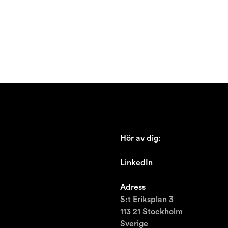
Hör av dig:
johan@ronnestam.com
LinkedIn
Ronnestam @LinkedIn
Adress
S:t Eriksplan 3
113 21 Stockholm
Sverige