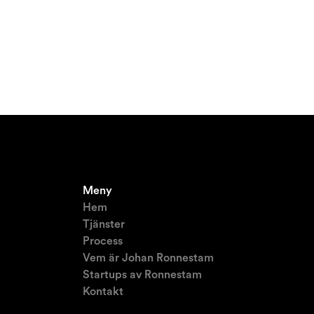
Meny
Hem
Tjänster
Process
Vem är Johan Ronnestam
Startups av Ronnestam
Kontakt