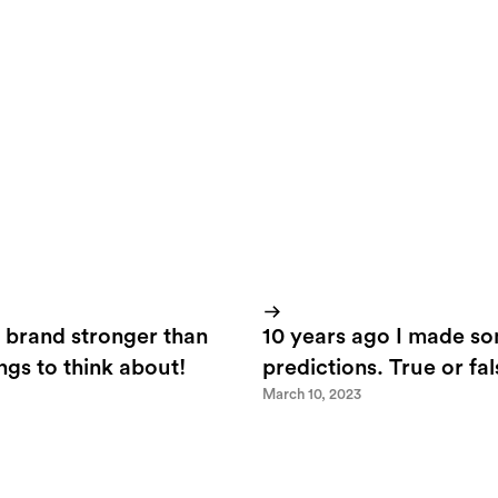
you who does not speak Swedish. I'll be attending Berghslive toda
t technology and communication...in Swedish.)
 brand stronger than
10 years ago I made s
ings to think about!
predictions. True or fa
March 10, 2023