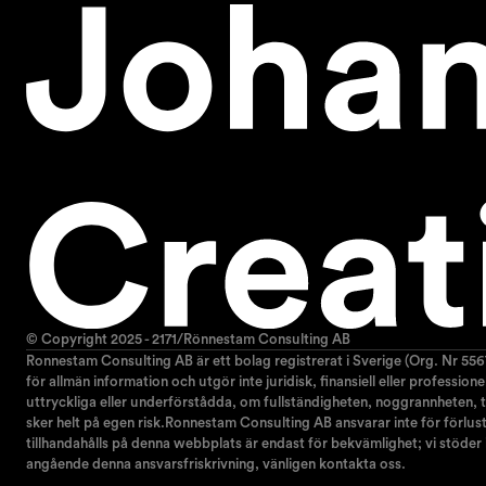
© Copyright 2025 - 2171/Rönnestam Consulting AB
Ronnestam Consulting AB är ett bolag registrerat i Sverige (Org. Nr 556
för allmän information och utgör inte juridisk, finansiell eller professio
uttryckliga eller underförstådda, om fullständigheten, noggrannheten, til
sker helt på egen risk.Ronnestam Consulting AB ansvarar inte för förlust e
tillhandahålls på denna webbplats är endast för bekvämlighet; vi stöder
angående denna ansvarsfriskrivning, vänligen kontakta oss.