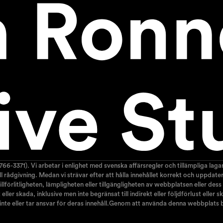
766-3371). Vi arbetar i enlighet med svenska affärsregler och tillämpliga la
nell rådgivning. Medan vi strävar efter att hålla innehållet korrekt och uppda
lförlitligheten, lämpligheten eller tillgängligheten av webbplatsen eller dess
ller skada, inklusive men inte begränsat till indirekt eller följdförlust elle
 inte eller tar ansvar för deras innehåll.Genom att använda denna webbplats