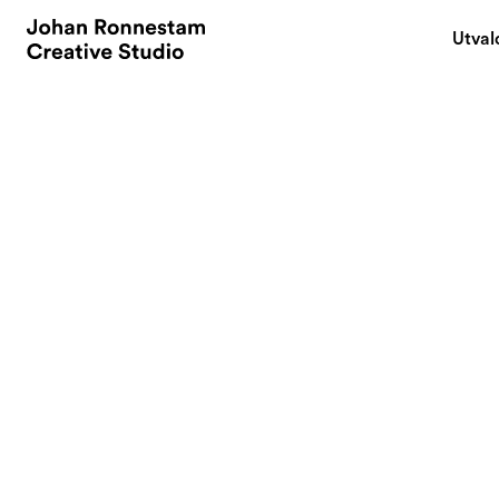
Utval
May 30, 2009
Du som inte vet hu
Idag lördag kloc
du höra &amp; se
By