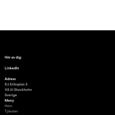
Hör av dig:
johan@ronnestam.com
LinkedIn
Ronnestam @LinkedIn
Adress
S:t Eriksplan 3
113 21 Stockholm
Sverige
Meny
Hem
Tjänster