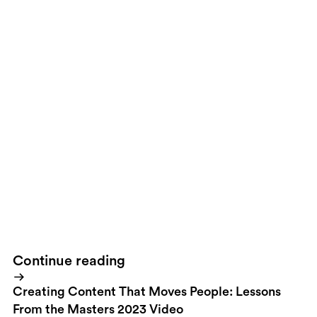
A christmas gift from Stranger & Stranger
If politicians treated
their day job like these people treat theirs we wouldn't have any
wars and the environment would have been saved long time ago.
Continue reading
Creating Content That Moves People: Lessons
From the Masters 2023 Video