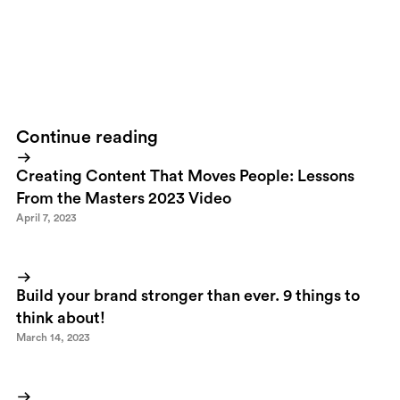
Hemnet online walked of the stage with the prize for Best
Internet Strategy. It's a pity though that
Booli
wasn't even among
the nominated. A better site, a better strategy and a more modern
way of implementing technology.
Continue reading
Creating Content That Moves People: Lessons
From the Masters 2023 Video
April 7, 2023
Build your brand stronger than ever. 9 things to
think about!
March 14, 2023