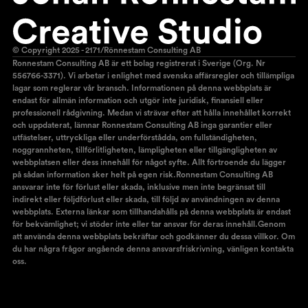
© Copyright 2025 - 2171/Rönnestam Consulting AB
Ronnestam Consulting AB är ett bolag registrerat i Sverige (Org. Nr
556766-3371). Vi arbetar i enlighet med svenska affärsregler och tillämpliga
lagar som reglerar vår bransch. Informationen på denna webbplats är
endast för allmän information och utgör inte juridisk, finansiell eller
professionell rådgivning. Medan vi strävar efter att hålla innehållet korrekt
och uppdaterat, lämnar Ronnestam Consulting AB inga garantier eller
utfästelser, uttryckliga eller underförstådda, om fullständigheten,
noggrannheten, tillförlitligheten, lämpligheten eller tillgängligheten av
webbplatsen eller dess innehåll för något syfte. Allt förtroende du lägger
på sådan information sker helt på egen risk.Ronnestam Consulting AB
ansvarar inte för förlust eller skada, inklusive men inte begränsat till
indirekt eller följdförlust eller skada, till följd av användningen av denna
webbplats. Externa länkar som tillhandahålls på denna webbplats är endast
för bekvämlighet; vi stöder inte eller tar ansvar för deras innehåll.Genom
att använda denna webbplats bekräftar och godkänner du dessa villkor. Om
du har några frågor angående denna ansvarsfriskrivning, vänligen kontakta
oss.