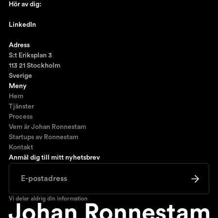
Hör av dig:
johan@ronnestam.com
LinkedIn
Ronnestam @LinkedIn
Adress
S:t Eriksplan 3
113 21 Stockholm
Sverige
Meny
Hem
Tjänster
Process
Vem är Johan Ronnestam
Startups av Ronnestam
Kontakt
Anmäl dig till mitt nyhetsbrev
Vi delar aldrig din information