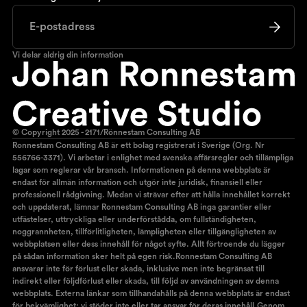
Vi delar aldrig din information
© Copyright 2025 - 2171/Rönnestam Consulting AB
Ronnestam Consulting AB är ett bolag registrerat i Sverige (Org. Nr
556766-3371). Vi arbetar i enlighet med svenska affärsregler och tillämpliga
lagar som reglerar vår bransch. Informationen på denna webbplats är
endast för allmän information och utgör inte juridisk, finansiell eller
professionell rådgivning. Medan vi strävar efter att hålla innehållet korrekt
och uppdaterat, lämnar Ronnestam Consulting AB inga garantier eller
utfästelser, uttryckliga eller underförstådda, om fullständigheten,
noggrannheten, tillförlitligheten, lämpligheten eller tillgängligheten av
webbplatsen eller dess innehåll för något syfte. Allt förtroende du lägger
på sådan information sker helt på egen risk.Ronnestam Consulting AB
ansvarar inte för förlust eller skada, inklusive men inte begränsat till
indirekt eller följdförlust eller skada, till följd av användningen av denna
webbplats. Externa länkar som tillhandahålls på denna webbplats är endast
för bekvämlighet; vi stöder inte eller tar ansvar för deras innehåll.Genom