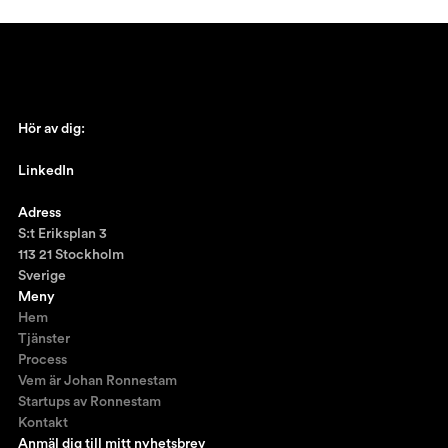
Hör av dig:
johan@ronnestam.com
LinkedIn
Ronnestam @LinkedIn
Adress
S:t Eriksplan 3
113 21 Stockholm
Sverige
Meny
Hem
Tjänster
Process
Vem är Johan Ronnestam
Startups av Ronnestam
Kontakt
Anmäl dig till mitt nyhetsbrev