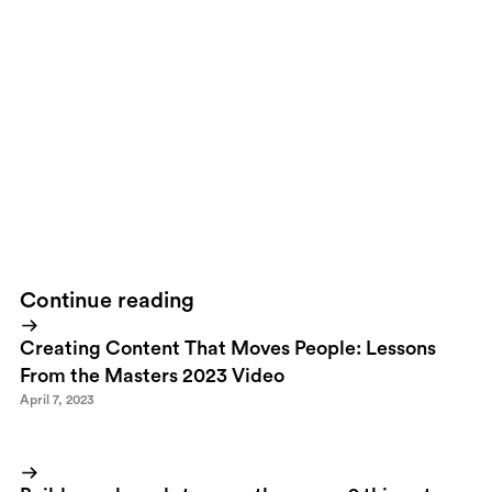
can sell your idea a couple of times you should get going. It will
be tough at first - but focus will get you there. If you in your free
time has managed to take your idea from an idea to an 'almost
innovation', meaning that you have sold products or services but
not necessarily can life of it yet, you will most definetely stand a
huge chance of becoming a true entrepreneur. After all, you've
got there by spending stolen hours here and there on your idea,
imagine where you'll be in a year if you ad another 10 hours a day
to that creative process.That's some advice on how to get you
going. Now it's up to you!
Continue reading
Creating Content That Moves People: Lessons
From the Masters 2023 Video
April 7, 2023