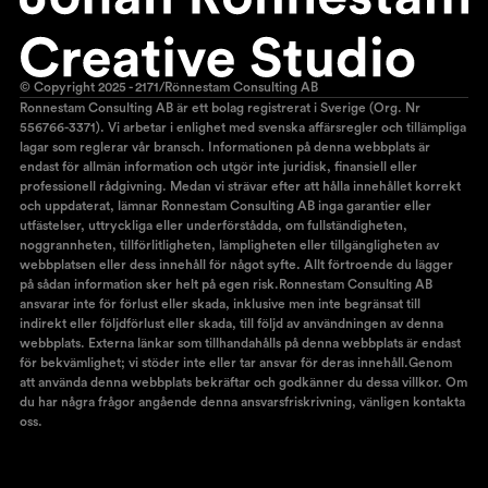
© Copyright 2025 - 2171/Rönnestam Consulting AB
Ronnestam Consulting AB är ett bolag registrerat i Sverige (Org. Nr
556766-3371). Vi arbetar i enlighet med svenska affärsregler och tillämpliga
lagar som reglerar vår bransch. Informationen på denna webbplats är
endast för allmän information och utgör inte juridisk, finansiell eller
professionell rådgivning. Medan vi strävar efter att hålla innehållet korrekt
och uppdaterat, lämnar Ronnestam Consulting AB inga garantier eller
utfästelser, uttryckliga eller underförstådda, om fullständigheten,
noggrannheten, tillförlitligheten, lämpligheten eller tillgängligheten av
webbplatsen eller dess innehåll för något syfte. Allt förtroende du lägger
på sådan information sker helt på egen risk.Ronnestam Consulting AB
ansvarar inte för förlust eller skada, inklusive men inte begränsat till
indirekt eller följdförlust eller skada, till följd av användningen av denna
webbplats. Externa länkar som tillhandahålls på denna webbplats är endast
för bekvämlighet; vi stöder inte eller tar ansvar för deras innehåll.Genom
att använda denna webbplats bekräftar och godkänner du dessa villkor. Om
du har några frågor angående denna ansvarsfriskrivning, vänligen kontakta
oss.