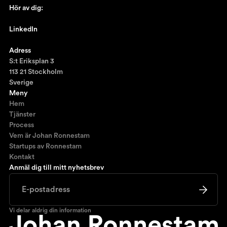
Hör av dig:
johan@ronnestam.com
LinkedIn
Ronnestam @LinkedIn
Adress
S:t Eriksplan 3
113 21 Stockholm
Sverige
Meny
Hem
Tjänster
Process
Vem är Johan Ronnestam
Startups av Ronnestam
Kontakt
Anmäl dig till mitt nyhetsbrev
Vi delar aldrig din information