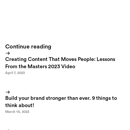
I just thought it was important to get it out there. So in order for
you to get hold of nr 12 you've gotta learn how to do it by
yourselves :)
Go get em!
ps. Feel free to share more ideas and
tricks in the comments of this post!
Continue reading
Creating Content That Moves People: Lessons
From the Masters 2023 Video
April 7, 2023
Build your brand stronger than ever. 9 things to
think about!
March 14, 2023