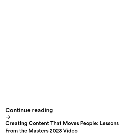
I'm taking part in this #Blogg100 challenge that means I'm
supposed to blog once a day for 100 days in a row.I've just
travelled for more than 24 hours and I've gotta get some sleep.
This means that this blog post is all you'll get from me today. See
you tomorrow!
Continue reading
Creating Content That Moves People: Lessons
From the Masters 2023 Video