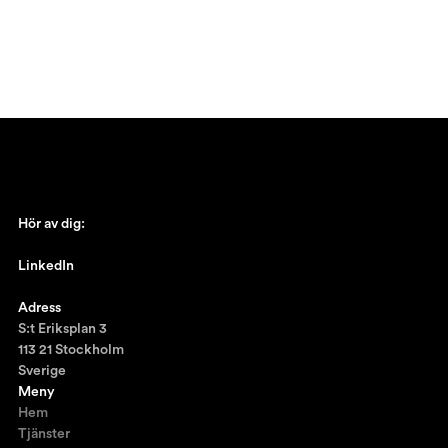
Hör av dig:
johan@ronnestam.com
LinkedIn
Ronnestam @LinkedIn
Adress
S:t Eriksplan 3
113 21 Stockholm
Sverige
Meny
Hem
Tjänster