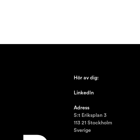
Hör av dig:
johan@ronnestam.com
LinkedIn
Ronnestam @LinkedIn
Adress
S:t Eriksplan 3
113 21 Stockholm
Sverige