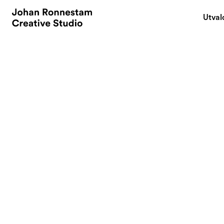
Utval
May 26, 2008
iPhone Earth
By
Met a guy today th
good"
What he and 
the open platform
Combined with geol