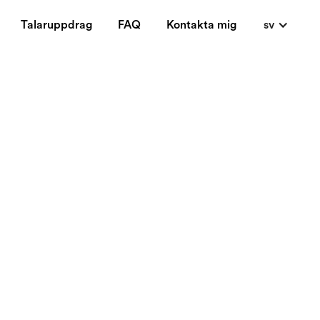
Talaruppdrag
FAQ
Kontakta mig
sv
bile but not as
 phone, it's about
f both of them.
g competes (that