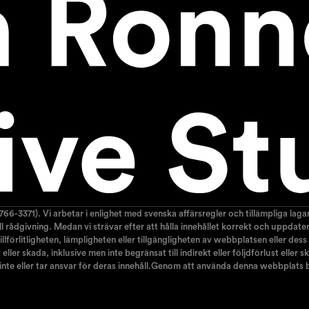
766-3371). Vi arbetar i enlighet med svenska affärsregler och tillämpliga la
nell rådgivning. Medan vi strävar efter att hålla innehållet korrekt och uppda
lförlitligheten, lämpligheten eller tillgängligheten av webbplatsen eller dess
ller skada, inklusive men inte begränsat till indirekt eller följdförlust elle
 inte eller tar ansvar för deras innehåll.Genom att använda denna webbplats