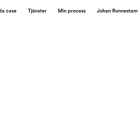
da case
Tjänster
Min process
Johan Ronnestam
at said: "iPhone is kind of overrated, it's just like another mo
a lot of other people don´t understand that it's not about the
, the touchscreen and motion sensor. This is a cool example o
ocation it sort of kicks ass. When 3G is a fact - then nothin