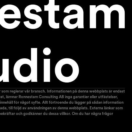
gar som reglerar vår bransch. Informationen på denna webbplats är endast
terat, lämnar Ronnestam Consulting AB inga garantier eller utfästelser,
 innehåll för något syfte. Allt förtroende du lägger på sådan information
r skada, till följd av användningen av denna webbplats. Externa länkar som
 bekräftar och godkänner du dessa villkor. Om du har några frågor