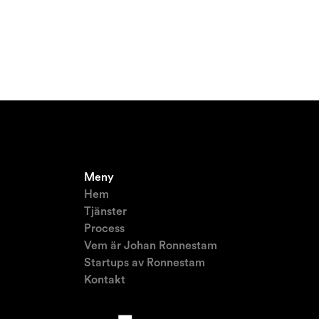
Meny
Hem
Tjänster
Process
Vem är Johan Ronnestam
Startups av Ronnestam
Kontakt