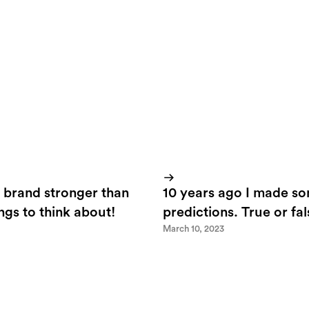
.
Techcrunch
pointed me in the right direction.
 brand stronger than
10 years ago I made s
ings to think about!
predictions. True or fa
March 10, 2023