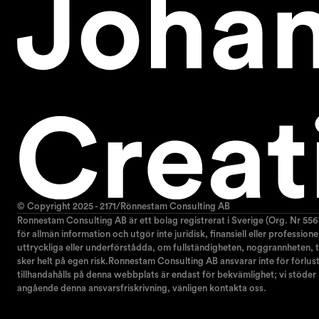
© Copyright 2025 - 2171/Rönnestam Consulting AB
Ronnestam Consulting AB är ett bolag registrerat i Sverige (Org. Nr 556
för allmän information och utgör inte juridisk, finansiell eller professio
uttryckliga eller underförstådda, om fullständigheten, noggrannheten, til
sker helt på egen risk.Ronnestam Consulting AB ansvarar inte för förlust e
tillhandahålls på denna webbplats är endast för bekvämlighet; vi stöder
angående denna ansvarsfriskrivning, vänligen kontakta oss.