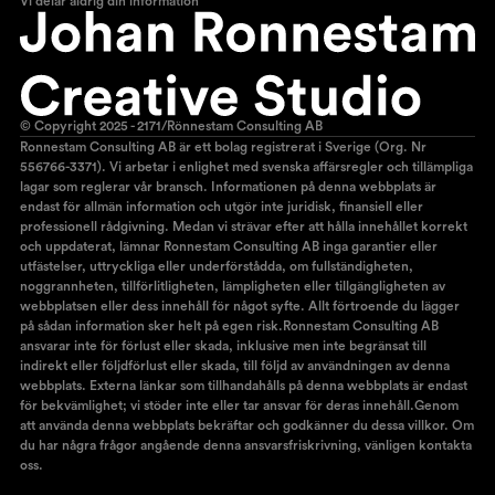
Vi delar aldrig din information
© Copyright 2025 - 2171/Rönnestam Consulting AB
Ronnestam Consulting AB är ett bolag registrerat i Sverige (Org. Nr
556766-3371). Vi arbetar i enlighet med svenska affärsregler och tillämpliga
lagar som reglerar vår bransch. Informationen på denna webbplats är
endast för allmän information och utgör inte juridisk, finansiell eller
professionell rådgivning. Medan vi strävar efter att hålla innehållet korrekt
och uppdaterat, lämnar Ronnestam Consulting AB inga garantier eller
utfästelser, uttryckliga eller underförstådda, om fullständigheten,
noggrannheten, tillförlitligheten, lämpligheten eller tillgängligheten av
webbplatsen eller dess innehåll för något syfte. Allt förtroende du lägger
på sådan information sker helt på egen risk.Ronnestam Consulting AB
ansvarar inte för förlust eller skada, inklusive men inte begränsat till
indirekt eller följdförlust eller skada, till följd av användningen av denna
webbplats. Externa länkar som tillhandahålls på denna webbplats är endast
för bekvämlighet; vi stöder inte eller tar ansvar för deras innehåll.Genom
att använda denna webbplats bekräftar och godkänner du dessa villkor. Om
du har några frågor angående denna ansvarsfriskrivning, vänligen kontakta
oss.