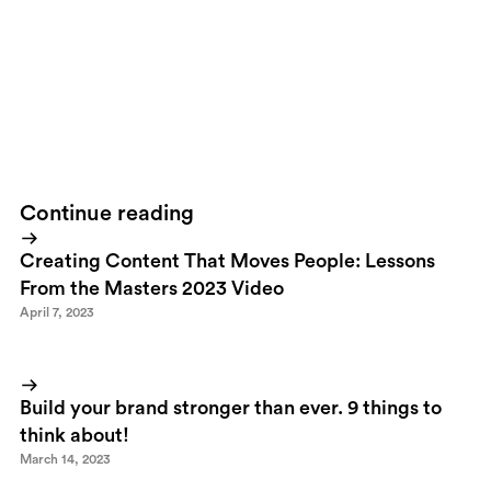
Porsche Design Studio replicated the clean lines of the Vertical
Limit champagne cellar in the design of the labels on the
champagne bottles. Only 15 of these cellars will be made, and
exclusively purchased from Porsche Design stores.
Please...send
me one.
Continue reading
Creating Content That Moves People: Lessons
From the Masters 2023 Video
April 7, 2023
Build your brand stronger than ever. 9 things to
think about!
March 14, 2023