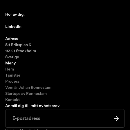
Hör av dig:
johan@ronnestam.com
LinkedIn
Ronnestam @LinkedIn
Adress
S:t Eriksplan 3
113 21 Stockholm
Sverige
Meny
Hem
Tjänster
Process
Vem är Johan Ronnestam
Startups av Ronnestam
Kontakt
Anmäl dig till mitt nyhetsbrev