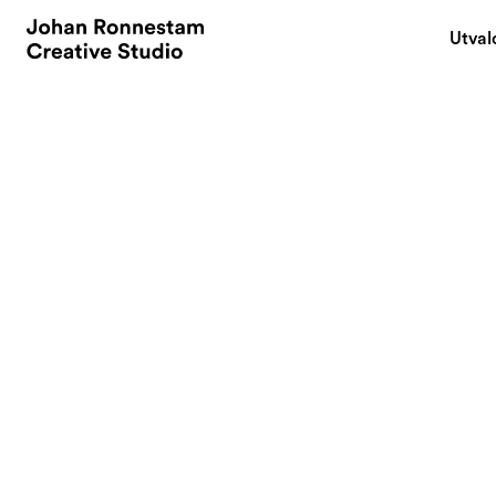
Utval
January 1, 1970
How do you get s
something?
By
I'm an entreprene