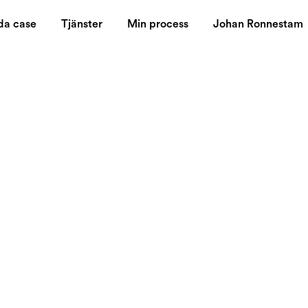
da case
Tjänster
Min process
Johan Ronnestam
tarted on
ur and therefor I consider myself a doer. Peopled often ask m