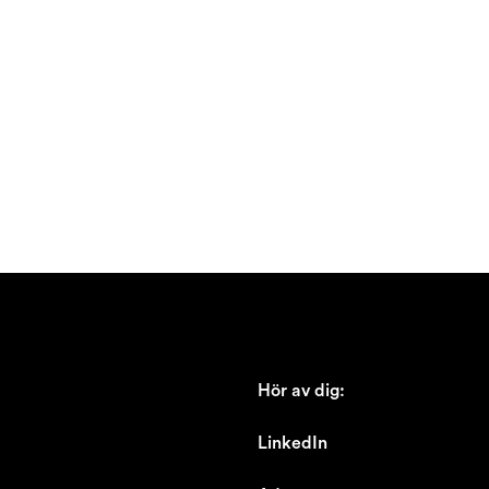
Hör av dig:
johan@ronnestam.com
LinkedIn
Ronnestam @LinkedIn