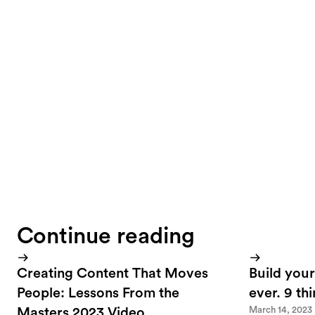
motivated to get 
getting started wi
done:
I don't evalua
When I have an
Continue reading
Creating Content That Moves
Build your
People: Lessons From the
ever. 9 th
March 14, 2023
Masters 2023 Video