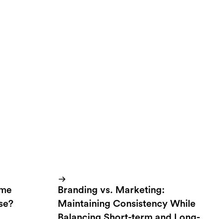
he morning and
o to get things
ome
Branding vs. Marketing:
lse?
Maintaining Consistency While
Balancing Short-term and Long-