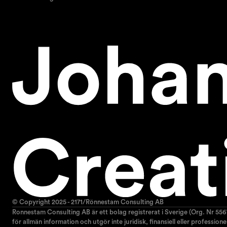
© Copyright 2025 - 2171/Rönnestam Consulting AB
Ronnestam Consulting AB är ett bolag registrerat i Sverige (Org. Nr 556
för allmän information och utgör inte juridisk, finansiell eller professio