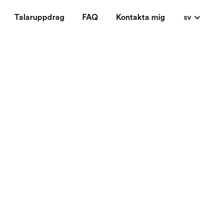
Talaruppdrag
FAQ
Kontakta mig
sv
e how I get