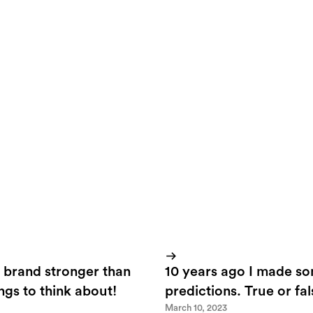
something done. Being your own boss is about getting up in t
thout anyone else telling you too. Here's a couple of things I d
te to much.
 idea I immediatly think about the first step and get going.
 brand stronger than
10 years ago I made s
ings to think about!
predictions. True or fa
March 10, 2023