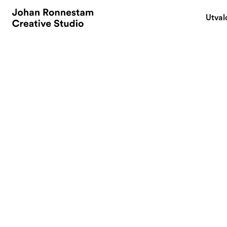
Utval
December 21, 2007
Do not read while
By