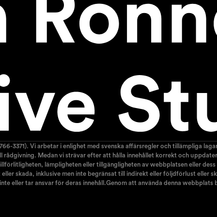
766-3371). Vi arbetar i enlighet med svenska affärsregler och tillämpliga la
nell rådgivning. Medan vi strävar efter att hålla innehållet korrekt och uppda
lförlitligheten, lämpligheten eller tillgängligheten av webbplatsen eller dess
ller skada, inklusive men inte begränsat till indirekt eller följdförlust elle
 inte eller tar ansvar för deras innehåll.Genom att använda denna webbplats