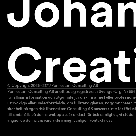
© Copyright 2025 - 2171/Rönnestam Consulting AB
Ronnestam Consulting AB är ett bolag registrerat i Sverige (Org. Nr 556
för allmän information och utgör inte juridisk, finansiell eller professio
uttryckliga eller underförstådda, om fullständigheten, noggrannheten, til
sker helt på egen risk.Ronnestam Consulting AB ansvarar inte för förlust e
tillhandahålls på denna webbplats är endast för bekvämlighet; vi stöder
angående denna ansvarsfriskrivning, vänligen kontakta oss.