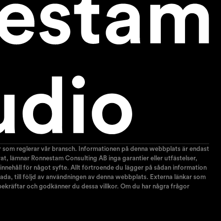
gar som reglerar vår bransch. Informationen på denna webbplats är endast
terat, lämnar Ronnestam Consulting AB inga garantier eller utfästelser,
 innehåll för något syfte. Allt förtroende du lägger på sådan information
r skada, till följd av användningen av denna webbplats. Externa länkar som
 bekräftar och godkänner du dessa villkor. Om du har några frågor