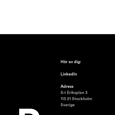
Hör av dig:
johan@ronnestam.com
LinkedIn
Ronnestam @LinkedIn
Adress
S:t Eriksplan 3
113 21 Stockholm
Sverige