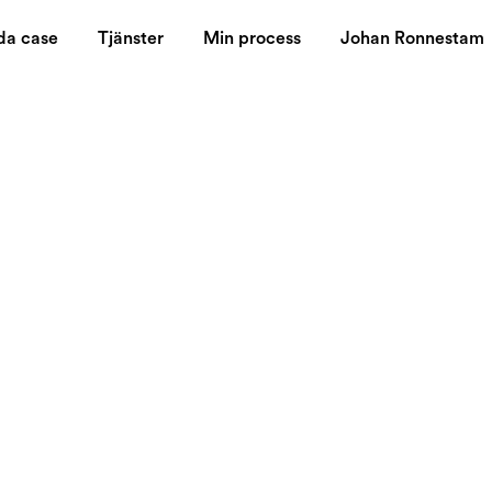
da case
Tjänster
Min process
Johan Ronnestam
 driving...