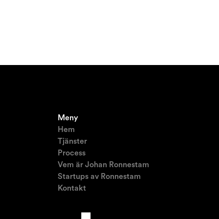
Meny
Hem
Tjänster
Process
Vem är Johan Ronnestam
Startups av Ronnestam
Kontakt