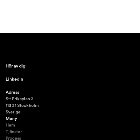
Hör av dig:
johan@ronnestam.com
LinkedIn
Ronnestam @LinkedIn
Adress
S:t Eriksplan 3
113 21 Stockholm
Sverige
Meny
Hem
Tjänster
Process