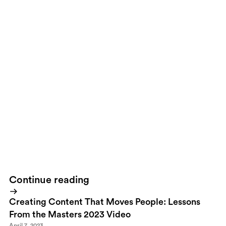
to spend a minute breathing the adrenaline. While she did that I
did a quick search on Youtube and minutes later Ebba was a
happy girl. Dora, Winnie the Pooh, Donald Duck, Pixar Short
movies and more kept me and Ebba occupied.Almost 3 hours
later at 04:00 in the morning we were sent home. Ebba still
happy but of course tired.
Learnings:
iPhone puts the internet in
our pocket in a way that no other phone does. Everything we are
used to having close by when we sit in front of a computer will
become accessible from our mobiles. And when we have Turbo
3G in that same phone...we'll see a shift in the way we use mobile
internet. That shift will be more impactful than anything we have
ever witnessed.
Learning and remembering information is no
more. Learning and remembering
how
to search for information
is everything.
Continue reading
Creating Content That Moves People: Lessons
From the Masters 2023 Video
April 7, 2023