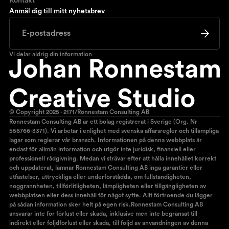
Kontakt
Anmäl dig till mitt nyhetsbrev
Vi delar aldrig din information
© Copyright 2025 - 2171/Rönnestam Consulting AB
Ronnestam Consulting AB är ett bolag registrerat i Sverige (Org. Nr
556766-3371). Vi arbetar i enlighet med svenska affärsregler och tillämpliga
lagar som reglerar vår bransch. Informationen på denna webbplats är
endast för allmän information och utgör inte juridisk, finansiell eller
professionell rådgivning. Medan vi strävar efter att hålla innehållet korrekt
och uppdaterat, lämnar Ronnestam Consulting AB inga garantier eller
utfästelser, uttryckliga eller underförstådda, om fullständigheten,
noggrannheten, tillförlitligheten, lämpligheten eller tillgängligheten av
webbplatsen eller dess innehåll för något syfte. Allt förtroende du lägger
på sådan information sker helt på egen risk.Ronnestam Consulting AB
ansvarar inte för förlust eller skada, inklusive men inte begränsat till
indirekt eller följdförlust eller skada, till följd av användningen av denna