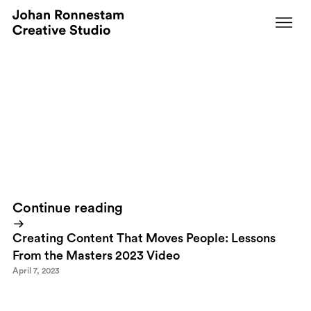
January 28, 2014
60 seconds of pure passion
By
Just home from a weekend in St Anton with the mountain guides
at
Piste to Powder
. Above says it all:
Continue reading
Creating Content That Moves People: Lessons
From the Masters 2023 Video
April 7, 2023