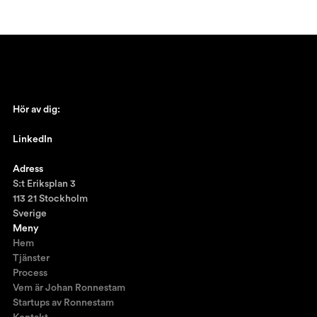
Hör av dig:
johan@ronnestam.com
LinkedIn
Ronnestam @LinkedIn
Adress
S:t Eriksplan 3
113 21 Stockholm
Sverige
Meny
Hem
Tjänster
Process
Vem är Johan Ronnestam
Startups av Ronnestam